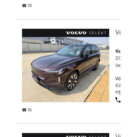
18
Volvo E
ข้อมูลรถยนต์
2025
รถบ
Ventilated
VOLVO SELE
622 อาคารเ
กรุงเทพมห
+66
16
Volvo X