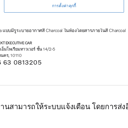
การตั้งค่าคุกกี้
ริษัท
9,000 กม.
น้ำมัน
456 hp
1969cc
Onyx Black
a แบบมีรูระบายอากาศสี Charcoal ในห้องโดยสารภายในสี Charcoal
KT EXECUTIVE CAR
อ็มโพเรียมทาวเวอร์ ชั้น 14/2-5
านคร, 10110
 63 0813205
ร ท่านสามารถให้ระบบแจ้งเตือน โดยการส่งอี