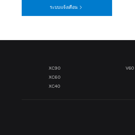
ระบบแจ้งเตือน
XC90
V60
XC60
XC40