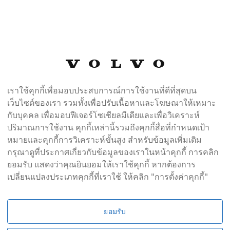
X90 Ultra - Twin Performance 6 seats (MY25)
เราใช้คุกกี้เพื่อมอบประสบการณ์การใช้งานที่ดีที่สุดบน
ริษัท
9,000 กม.
ไฟฟ้า
510 hp
Mulberry Red
เว็บไซต์ของเรา รวมทั้งเพื่อปรับเนื้อหาและโฆษณาให้เหมาะ
 Dawn Nordico in Dawn interior
กับบุคคล เพื่อมอบฟีเจอร์โซเชียลมีเดียและเพื่อวิเคราะห์
ปริมาณการใช้งาน คุกกี้เหล่านี้รวมถึงคุกกี้สื่อที่กำหนดเป้า
KT EXECUTIVE CAR
หมายและคุกกี้การวิเคราะห์ขั้นสูง สำหรับข้อมูลเพิ่มเติม
อ็มโพเรียมทาวเวอร์ ชั้น 14/2-5
กรุณาดูที่ประกาศเกี่ยวกับข้อมูลของเราในหน้าคุกกี้ การคลิก
านคร, 10110
ยอมรับ แสดงว่าคุณยินยอมให้เราใช้คุกกี้ หากต้องการ
 63 0813205
เปลี่ยนแปลงประเภทคุกกี้ที่เราใช้ ให้คลิก "การตั้งค่าคุกกี้"
ยอมรับ
C90 Ultra - T8 Plug-in Hybrid Bright (MY25)