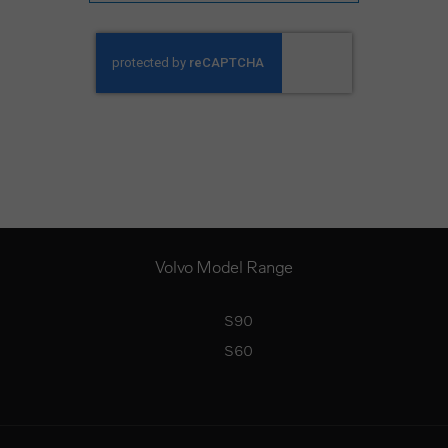
Volvo Model Range
S90
S60