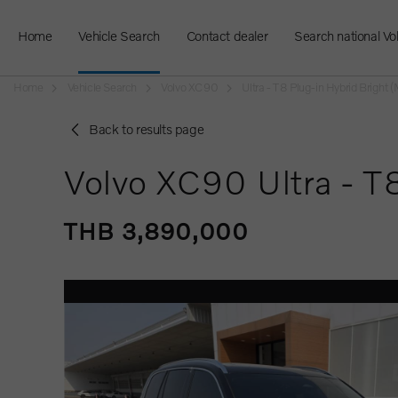
Home
Vehicle Search
Contact dealer
Search national Vo
Home
Vehicle Search
Volvo XC90
Ultra - T8 Plug-in Hybrid Bright
Back to results page
Volvo XC90 Ultra - T
THB 3,890,000