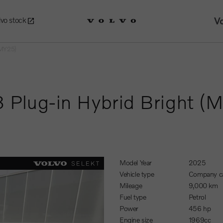
Vo
lvo stock
 (MY25)
8 Plug-in Hybrid Bright (
Model Year
2025
Vehicle type
Company c
Mileage
9,000 km
Fuel type
Petrol
Power
456 hp
Engine size
1969cc