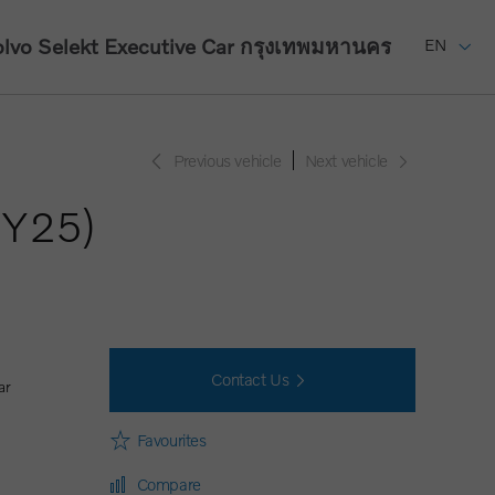
lvo Selekt Executive Car
กรุงเทพมหานคร
EN
Previous vehicle
Next vehicle
MY25)
Contact Us
ar
Favourites
Compare