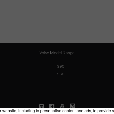
Volvo Model Range
S90
S60
 website, including to personalise content and ads, to provide s