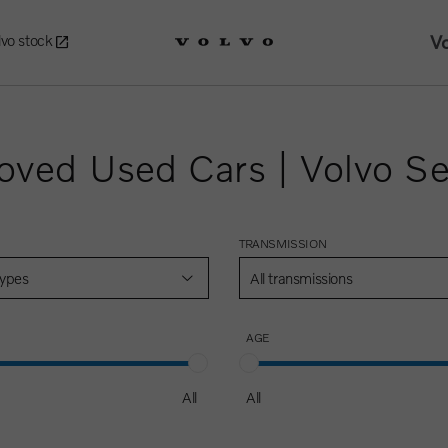
Vo
lvo stock
oved Used Cars | Volvo Se
TRANSMISSION
 types
All transmissions
AGE
All
All