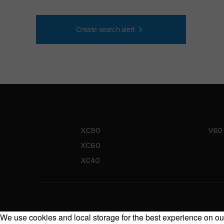
Create search alert
XC90
V60
XC60
XC40
We use cookies and local storage for the best experience on our