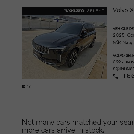
Volvo X
VEHICLE DE
2025
Co
หนัง Napp
VOLVO SELE
622 อาคารเ
กรุงเทพมห
+66
17
Not many cars matched your search 
more cars arrive in stock.