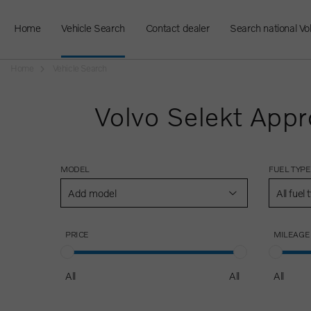
Home
Vehicle Search
Contact dealer
Search national Vo
Home
Vehicle Search
Volvo Selekt Appr
MODEL
FUEL TYPE
Add model
All fuel
PRICE
MILEAGE
All
All
All