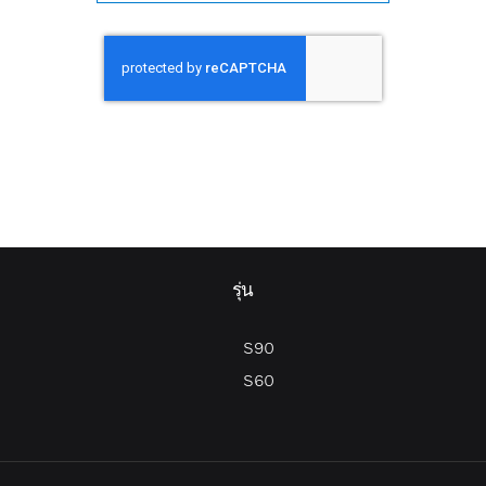
รุ่น
S90
S60